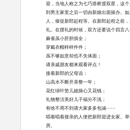
迎，当地人称之为七巧搭桥渡双星，这个
到男主家里之后一切由新娘出面操办。如
人，催促新郎起程等。在新郎起程之前，
礼。在摆礼的时候，双方还要说个四言八
麻雀虽小肝胆俱全；
穿戴衣帽样样件件；
虽不够如意却也不失体面；
请亲戚朋友都来观看评点！
接着新郎的父母说：
山高水不断开亲整一年；
花红绿叶垫儿媳操心又花钱；
礼物整洁美好儿子福分不浅；
有啥不周不到请大家多多包涵⋯⋯
唱着唱着接亲的人便把新郎迎进女家。举
房。