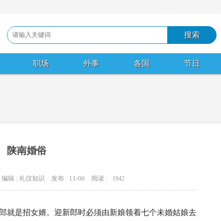
职场
外事
各国
节日
陕南婚俗
编辑 : 礼仪知识
发布 : 11-06
阅读 :
1942
郎就是招女婿。迎新郎时必须由新娘领着七个未婚姑娘去