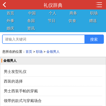
礼仪辞典
首页
中国
个人
商务
职场
外事
各国
节日
饮食
赠送
婚庆
资讯
您所在的位置：
首页
>
职场
>
金领男人
金领男人
男士发型礼仪
西装的选择
男士西装手帕的穿戴
领带的款式与穿戴场合