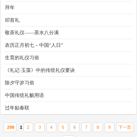
拜年
叩首礼
敬茶礼仪——茶水八分满
农历正月初七－中国“人日”
生育的礼仪习俗
《礼记·玉藻》中的传统礼仪要诀
除夕守岁习俗
中国传统礼貌用语
过年贴春联
298
1
2
3
4
5
6
7
8
9
下一页