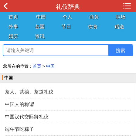
礼仪辞典
首页
中国
个人
商务
职场
外事
各国
节日
饮食
赠送
婚庆
资讯
您所在的位置：
首页
>
中国
中国
茶人、茶德、茶道礼仪
中国人的称谓
中国汉代交际舞礼仪
端午节吃粽子