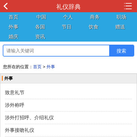
礼仪辞典
首页
中国
个人
商务
职场
外事
各国
节日
饮食
赠送
婚庆
资讯
您所在的位置：
首页
>
外事
外事
致意礼节
涉外称呼
涉外打招呼、介绍礼仪
外事接吻礼仪