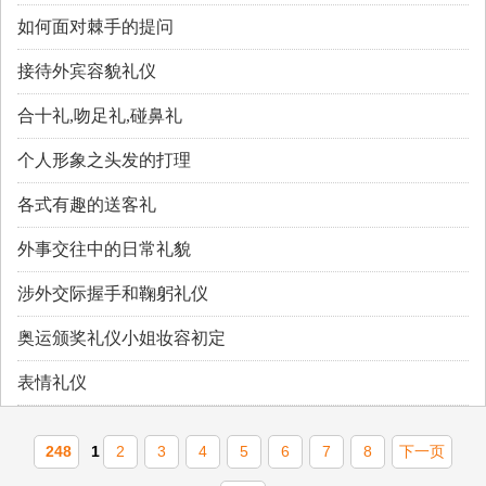
如何面对棘手的提问
接待外宾容貌礼仪
合十礼,吻足礼,碰鼻礼
个人形象之头发的打理
各式有趣的送客礼
外事交往中的日常礼貌
涉外交际握手和鞠躬礼仪
奥运颁奖礼仪小姐妆容初定
表情礼仪
248
1
2
3
4
5
6
7
8
下一页