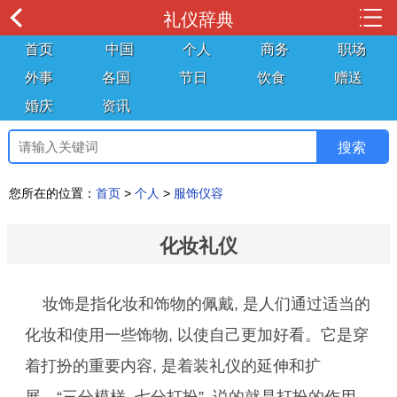
礼仪辞典
首页
中国
个人
商务
职场
外事
各国
节日
饮食
赠送
婚庆
资讯
您所在的位置：
首页
>
个人
>
服饰仪容
化妆礼仪
妆饰是指化妆和饰物的佩戴, 是人们通过适当的
化妆和使用一些饰物, 以使自己更加好看。它是穿
着打扮的重要内容, 是着装礼仪的延伸和扩