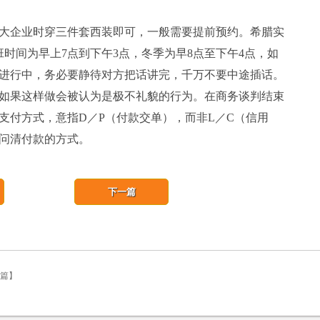
大企业时穿三件套西装即可，一般需要提前预约。希腊实
班时间为早上7点到下午3点，冬季为早8点至下午4点，如
进行中，务必要静待对方把话讲完，千万不要中途插话。
如果这样做会被认为是极不礼貌的行为。在商务谈判结束
支付方式，意指D／P（付款交单），而非L／C（信用
问清付款的方式。
下一篇
一篇】