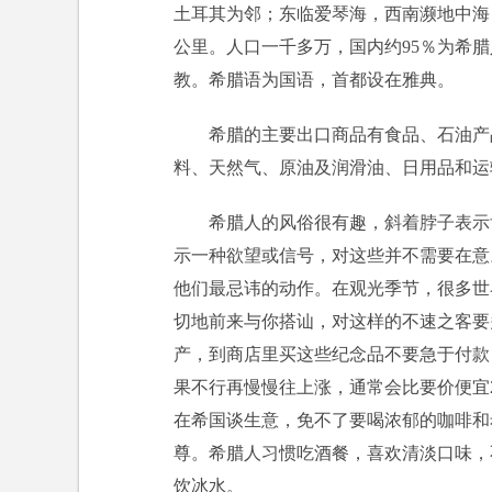
土耳其为邻；东临爱琴海，西南濒地中海，国
公里。人口一千多万，国内约95％为希
教。希腊语为国语，首都设在雅典。
希腊的主要出口商品有食品、石油产
料、天然气、原油及润滑油、日用品和运
希腊人的风俗很有趣，斜着脖子表示
示一种欲望或信号，对这些并不需要在意
他们最忌讳的动作。在观光季节，很多世
切地前来与你搭讪，对这样的不速之客要
产，到商店里买这些纪念品不要急于付款
果不行再慢慢往上涨，通常会比要价便宜
在希国谈生意，免不了要喝浓郁的咖啡和
尊。希腊人习惯吃酒餐，喜欢清淡口味，
饮冰水。