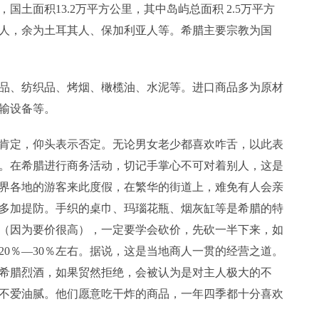
土面积13.2万平方公里，其中岛屿总面积 2.5万平方
腊人，余为土耳其人、保加利亚人等。希腊主要宗教为国
品、纺织品、烤烟、橄榄油、水泥等。进口商品多为原材
输设备等。
肯定，仰头表示否定。无论男女老少都喜欢咋舌，以此表
。在希腊进行商务活动，切记手掌心不可对着别人，这是
界各地的游客来此度假，在繁华的街道上，难免有人会亲
多加提防。手织的桌巾、玛瑙花瓶、烟灰缸等是希腊的特
（因为要价很高），一定要学会砍价，先砍一半下来，如
20％—30％左右。据说，这是当地商人一贯的经营之道。
希腊烈酒，如果贸然拒绝，会被认为是对主人极大的不
不爱油腻。他们愿意吃干炸的商品，一年四季都十分喜欢