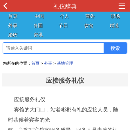
礼仪辞典
首页
中国
个人
商务
职场
外事
各国
节日
饮食
赠送
婚庆
资讯
您所在的位置：
首页
>
外事
>
基地管理
应接服务礼仪
应接服务礼仪
宾馆的大门口，站着彬彬有礼的应接人员，随
时恭候着宾客的光