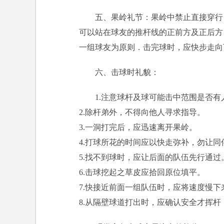
五、果岭礼节：果岭中禁止直接穿行
可以站在球友的推杆线的正前方及正后方
一组球友为原则．击完球时，应快步走向
六、击球时礼貌：
1.注意球杆及球可能击中范围是否
2.除杆弟外，不得向他人寻求指导。
3.一洞打完后，应迅速离开果岭。
4.打球所花的时间应以快走弥补，勿让同
5.找不到球时，应让后面的队伍先行通过
6.击球挖起之草皮应拾回原位填平。
7.快接近前面一组队伍时，应将速度慢下
8.从隔壁球道打出时，应确认安全才挥