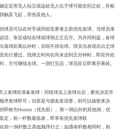
确定近旁无人站立或远处无人位于球可能击到之处，并检
捍触及飞起，而伤及他人。
的球员可以在对手或同组竞赛者之前优先发球。当球员准
说话、靠近或站在球或球洞之正后方。为共同利益，各球
出落球距离以外时，后组不得击球。球员当发现击出之球
员先行通过。找球之时间在尚未达到五分钟时，即应作此
时，方可继续击球。一洞打完后，球员应立即离开果岭。
立即上发球区准备发球；同组球员上发球台后，要先决定开
顺序发球即可；但若是与朋友友谊赛，则可以抽签来决
即称为Honour（优先权）。第一洞以外的其他洞，优
取定，前一杆数最低者，即享有优先发球权
他们在前一洞杆数之高低顺序行之；如遇有杆数相同时，则