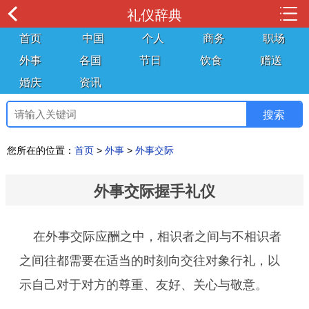
礼仪辞典
首页
中国
个人
商务
职场
外事
各国
节日
饮食
赠送
婚庆
资讯
您所在的位置：
首页
>
外事
>
外事交际
外事交际握手礼仪
在外事交际应酬之中，相识者之间与不相识者
之间往都需要在适当的时刻向交往对象行礼，以
示自己对于对方的尊重、友好、关心与敬意。