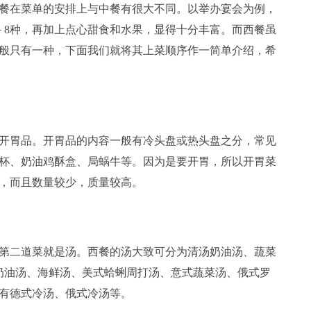
餐在菜单的安排上与中餐有很大不同。以举办宴会为例，
6－8种，再加上点心甜食和水果，显得十分丰富。而西餐虽
一般只有一种，下面我们就将其上菜顺序作一简单介绍，希
胃品。开胃品的内容一般有冷头盘或热头盘之分，常见
杯、奶油鸡酥盒、局蜗牛等。因为是要开胃，所以开胃菜
，而且数量较少，质量较高。
二道菜就是汤。西餐的汤大致可分为清汤奶油汤、蔬菜
奶油汤、海鲜汤、美式蛤蜊周打汤、意式蔬菜汤、俄式罗
有德式冷汤、俄式冷汤等。