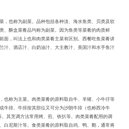
，也称为副菜。品种包括各种淡、海水鱼类、贝类及软
类、酥盒菜肴品均称为副菜。因为鱼类等菜肴的肉质鲜
前面，叫法上也和肉类菜肴主菜有区别。西餐吃鱼菜肴讲
兰汁、酒店汁、白奶油汁、大主教汁、美国汁和水手鱼汁
也称为主菜。肉类菜肴的原料取自牛、羊猪、小牛仔等
或牛排。牛排按其部位又可分为沙朗牛排（也称西冷牛
排等。其烹调方法常用烤、煎、铁扒等。肉类菜肴配用的调
、白尼斯汁等。食类菜肴的原料取自鸡、鸭、鹅，通常将