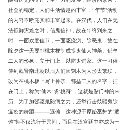
随着历史的变迁，生产力的发展，经济的繁荣，
社会的稳定，人们生活情趣的丰富，“ 年节”活动
的内容不断充实和丰富起来。在汉代，人们在无
法抵御灾难之时，信鬼信神，故在年终到来之
时，一面欢度佳节，一面驱疫疠、除恶鬼，故在
除夕这一天要削桃木梗制成捉鬼仙人神荼、郁垒
二人的形象，立于门上，以防鬼进家。这一习俗
传到魏晋南北朝以后人们因刻木为人形太繁琐，
改为在桃木板上写上神荼、郁垒二人的名字，挂
在门上，称为“仙木”或“桃符”，这就是贴门神的来
历。为了加强驱鬼防病之力，还举行击鼓驱鬼除
瘟疫的舞蹈———逐傩。这种源于原始巫舞的“逐
傩”舞不仅流行于民间，而且在汉宫廷中亦成为一