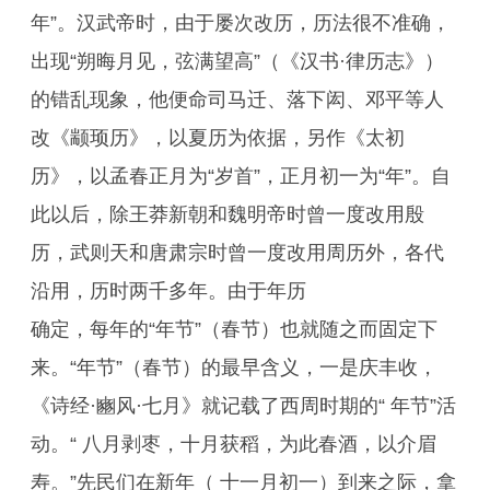
年”。汉武帝时，由于屡次改历，历法很不准确，
出现“朔晦月见，弦满望高”（《汉书·律历志》）
的错乱现象，他便命司马迁、落下闳、邓平等人
改《颛顼历》，以夏历为依据，另作《太初
历》，以孟春正月为“岁首”，正月初一为“年”。自
此以后，除王莽新朝和魏明帝时曾一度改用殷
历，武则天和唐肃宗时曾一度改用周历外，各代
沿用，历时两千多年。由于年历
确定，每年的“年节”（春节）也就随之而固定下
来。“年节”（春节）的最早含义，一是庆丰收，
《诗经·豳风·七月》就记载了西周时期的“ 年节”活
动。“ 八月剥枣，十月获稻，为此春酒，以介眉
寿。”先民们在新年（ 十一月初一）到来之际，拿