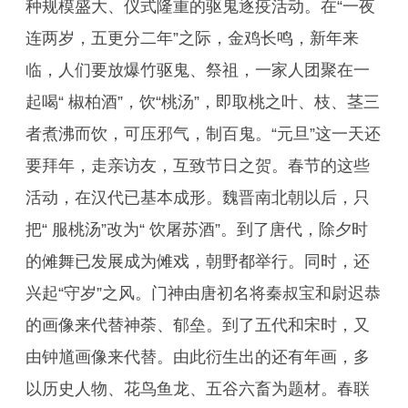
种规模盛大、仪式隆重的驱鬼逐疫活动。在“一夜
连两岁，五更分二年”之际，金鸡长鸣，新年来
临，人们要放爆竹驱鬼、祭祖，一家人团聚在一
起喝“ 椒柏酒”，饮“桃汤”，即取桃之叶、枝、茎三
者煮沸而饮，可压邪气，制百鬼。“元旦”这一天还
要拜年，走亲访友，互致节日之贺。春节的这些
活动，在汉代已基本成形。魏晋南北朝以后，只
把“ 服桃汤”改为“ 饮屠苏酒”。到了唐代，除夕时
的傩舞已发展成为傩戏，朝野都举行。同时，还
兴起“守岁”之风。门神由唐初名将秦叔宝和尉迟恭
的画像来代替神荼、郁垒。到了五代和宋时，又
由钟馗画像来代替。由此衍生出的还有年画，多
以历史人物、花鸟鱼龙、五谷六畜为题材。春联