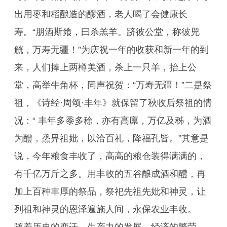
出用枣和稻酿造的醪酒，老人喝了会健康长
寿。“朋酒斯飨，曰杀羔羊。跻彼公堂，称彼兕
觥，万寿无疆！”为庆祝一年的收获和新一年的到
来，人们捧上两樽美酒，杀上一只羊，抬上公
堂，高举牛角杯，同声祝贺：“万寿无疆！”二是祭
祖，《诗经·周颂·丰年》就保留了秋收后祭祖的情
况：“ 丰年多黍多稌，亦有高廪，万亿及秭，为酒
为醴，烝畀祖妣，以洽百礼，降福孔皆。”其意是
说，今年粮食丰收了，高高的粮仓装得满满的，
有千亿万斤之多。用丰收的五谷酿成酒和醴，再
加上百种丰厚的祭品，祭祀先祖先妣和神灵，让
列祖和神灵的恩泽遍施人间，永保农业丰收。