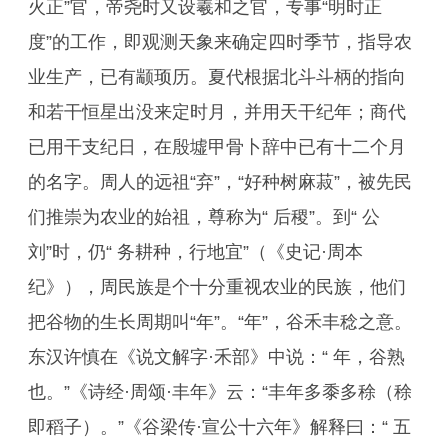
火正”官，帝尧时又设羲和之官，专事“明时正
度”的工作，即观测天象来确定四时季节，指导农
业生产，已有颛顼历。夏代根据北斗斗柄的指向
和若干恒星出没来定时月，并用天干纪年；商代
已用干支纪日，在殷墟甲骨卜辞中已有十二个月
的名字。周人的远祖“弃”，“好种树麻菽”，被先民
们推崇为农业的始祖，尊称为“ 后稷”。到“ 公
刘”时，仍“ 务耕种，行地宜”（《史记·周本
纪》），周民族是个十分重视农业的民族，他们
把谷物的生长周期叫“年”。“年”，谷禾丰稔之意。
东汉许慎在《说文解字·禾部》中说：“ 年，谷熟
也。”《诗经·周颂·丰年》云：“丰年多黍多稌（稌
即稻子）。”《谷梁传·宣公十六年》解释曰：“ 五