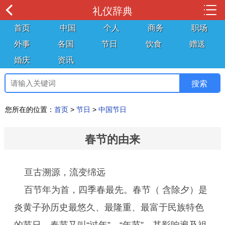
礼仪辞典
首页
中国
个人
商务
职场
外事
各国
节日
饮食
赠送
婚庆
资讯
您所在的位置：
首页
>
节日
>
中国节日
春节的由来
亘古溯源，流变绵远
百节年为首，四季春最先。春节（ 含除夕）是
炎黄子孙历史最悠久、最隆重、最富于民族特色