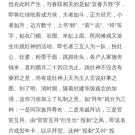
也在此时产生，与春联相关的是贴“宜春方胜”字，
即将红绿纸剪成方块，大者如斗，正方径尺，小
者如升，边方数寸，上书“财”、“喜”“ 吉”、“祥”等
字，贴在门楣、谷囤、米缸上面。民间傩戏又派
生出跳灶神的活动。即乞者三五人为一队，扮灶
公、灶婆，粉墨于面，跳踉街头，各户人家施舍
钱米，直到腊月二十四日为止。跳灶神不仅含有
驱邪之意，尚有送灶神上天为主人言说好事之
图。到了明、清时期，随着封建等级观念的加
强，这些习俗加上了礼制之意。如“拜年”就分为三
种：一是同宗族拜尊长，二是亲戚拜访，三是官
宦互拜。由“官宦互拜”衍生出“ 投刺”之风，即送名
片或贺年卡，以示拜贺。这种“ 投刺”又叫“ 投