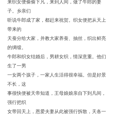
来织女便偷偷下凡，来到人间，做了牛郎的妻
子。乡亲们
听说牛郎成了家，都赶来祝贺。织女便把从天上
带来的
天蚕分给大家，并教大家养蚕、抽丝，织出鲜亮
的绸缎。
牛郎和织女结婚后，男耕女织，情深意重。他们
生了一男
一女两个孩子，一家人生活得很幸福。但是好景
不长，这
事很快便被天帝知道，王母娘娘亲自下到凡间，
强行把织
女带回天上，恩爱夫妻从此被强行拆散，天各一