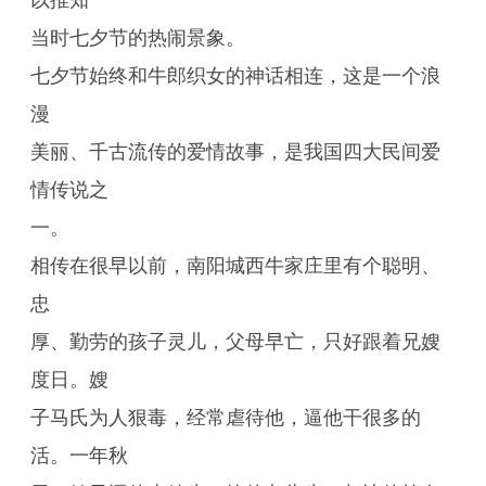
以推知
当时七夕节的热闹景象。
七夕节始终和牛郎织女的神话相连，这是一个浪
漫
美丽、千古流传的爱情故事，是我国四大民间爱
情传说之
一。
相传在很早以前，南阳城西牛家庄里有个聪明、
忠
厚、勤劳的孩子灵儿，父母早亡，只好跟着兄嫂
度日。嫂
子马氏为人狠毒，经常虐待他，逼他干很多的
活。一年秋