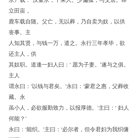
永》载：“汉董永，千乘人。少偏孤，与父居。肆
立田亩，
鹿车载自随。父亡，无以葬，乃自卖为奴，以供
丧事。主
人知其贤，与钱一万，遣之。永行三年孝毕，欲
还主人，供
其奴职。道逢一妇人曰：‘ 愿为子妻。’遂与之俱。
主人
谓永曰：‘以钱与君矣。’永曰：‘蒙君之惠，父葬收
藏。永
虽小人，必欲服勤致力，以报厚德。’主曰：‘ 妇人
何能？’
永曰：‘能织。’主曰：‘必尔者，但令君妇为我织缣