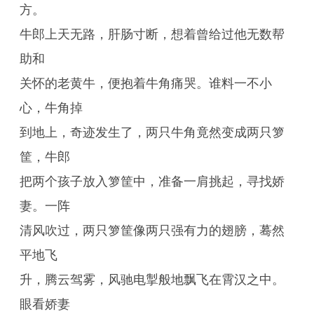
方。
牛郎上天无路，肝肠寸断，想着曾给过他无数帮
助和
关怀的老黄牛，便抱着牛角痛哭。谁料一不小
心，牛角掉
到地上，奇迹发生了，两只牛角竟然变成两只箩
筐，牛郎
把两个孩子放入箩筐中，准备一肩挑起，寻找娇
妻。一阵
清风吹过，两只箩筐像两只强有力的翅膀，蓦然
平地飞
升，腾云驾雾，风驰电掣般地飘飞在霄汉之中。
眼看娇妻