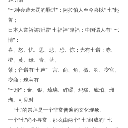
避所谓
“七种会遭天罚的罪过”；阿拉伯人至今喜以“ 七”起
誓；
日本人常祈祷所谓“ 七福神”降福；中国谓人有“ 七
情”：
喜、怒、忧、思、悲、恐、惊；光有七谱：赤、
橙、黄、绿、青、蓝、
紫；音谱有“七声”：宫、商、角、徵、羽、变宫、
变商；瑰宝有
“七珍”：金、银、琉璃、砗磲、玛瑙、琥珀、珊
瑚。可见对
“七”的崇拜是一个非常普遍的文化现象。
一个“七”尚不寻常，那么由两个“ 七”组成的“ 七·