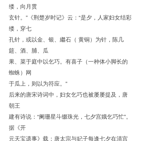
缕，向月贯
玄针。”《荆楚岁时记》云：“是夕，人家妇女结彩
缕，穿七
孔针，或以金、银、繼石（ 黄铜）为针，陈几
筵、酒、脯、瓜
果、菜于庭中以乞巧。有喜子（一种体小脚长的
蜘蛛）网
于瓜上，则以为符应。”
后来的唐宋诗词中，妇女乞巧也被屡屡提及，唐
朝王
建有诗说：“阑珊星斗缀珠光，七夕宫娥乞巧忙”。
据《开
元天宝遗事》载：唐太宗与妃子每逢七夕在清宫