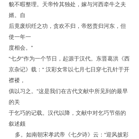
貌不暇整理。天帝怜其独处，嫁与河西牵牛之夫
婿。自
后竟废织纴之功，贪欢不归，帝怒责归河东，但
使一年一
度相会。”
“七夕”作为一个节日，起源于汉代。东晋葛洪《西
京杂记》载：“ 汉彩女常以七月七日穿七孔针于开
襟褛，
俱以习之。”这是我们在古代文献中所见到的最早
的关
于乞巧的记载。汉代以降，文献中对乞巧节俗的
叙述颇
多。如南朝宋孝武帝《七夕诗》云：“迎风披彩