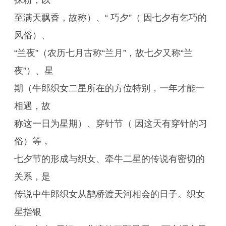
抹粉，以
至满天飘香，故称）、“ 巧夕”（ 因七夕有乞巧的
风俗）、
“兰夜”（农历七月古称“兰月”，故七夕又称“兰
夜”）、星
期（牛郎织女二星所在的方位特别，一年才能一
相遇，故
称这一日为星期）、穿针节（ 因这天有穿针的习
俗）等，
七夕节的形成与织女、牵牛二星的传说有密切的
关系，是
传说中牛郎织女从鹊桥渡天河相会的日子。织女
星指银