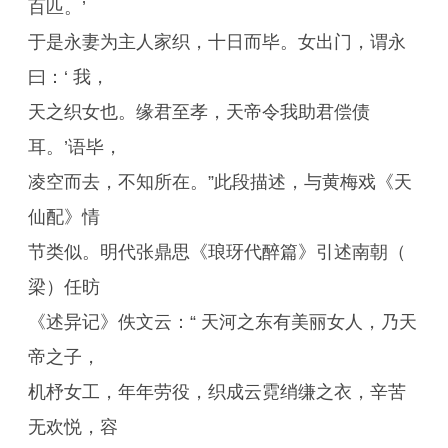
百匹。’
于是永妻为主人家织，十日而毕。女出门，谓永
曰：‘ 我，
天之织女也。缘君至孝，天帝令我助君偿债
耳。’语毕，
凌空而去，不知所在。”此段描述，与黄梅戏《天
仙配》情
节类似。明代张鼎思《琅玡代醉篇》引述南朝（
梁）任昉
《述异记》佚文云：“ 天河之东有美丽女人，乃天
帝之子，
机杼女工，年年劳役，织成云霓绡缣之衣，辛苦
无欢悦，容