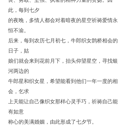
良、勇敢、坚强、执著的精神力量的赞扬。因
此，每到七夕
的夜晚，多情人都会对着暗夜的星空祈祷爱情永
恒不渝。
后来，每到农历七月初七，牛郎织女鹊桥相会的
日子，姑
娘们就会来到花前月下，抬头仰望星空，寻找银
河两边的
牛郎星和织女星，希望能看到他们一年一度的相
会，乞求
上天能让自己像织女那样心灵手巧，祈祷自己能
有如意
称心的美满婚姻，由此形成了七夕节。