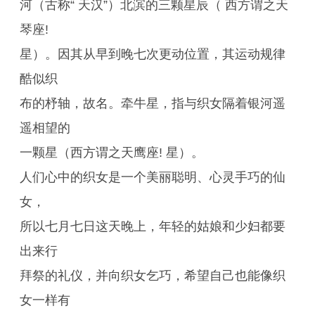
河（古称“ 天汉”）北滨的三颗星辰（ 西方谓之天
琴座!
星）。因其从早到晚七次更动位置，其运动规律
酷似织
布的杼轴，故名。牵牛星，指与织女隔着银河遥
遥相望的
一颗星（西方谓之天鹰座! 星）。
人们心中的织女是一个美丽聪明、心灵手巧的仙
女，
所以七月七日这天晚上，年轻的姑娘和少妇都要
出来行
拜祭的礼仪，并向织女乞巧，希望自己也能像织
女一样有