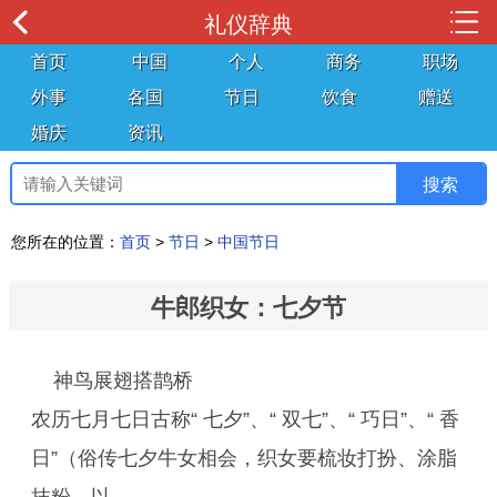
礼仪辞典
首页
中国
个人
商务
职场
外事
各国
节日
饮食
赠送
婚庆
资讯
您所在的位置：
首页
>
节日
>
中国节日
牛郎织女：七夕节
神鸟展翅搭鹊桥
农历七月七日古称“ 七夕”、“ 双七”、“ 巧日”、“ 香
日”（俗传七夕牛女相会，织女要梳妆打扮、涂脂