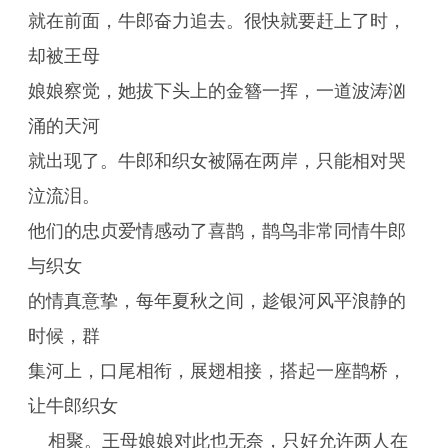
就在前面，牛郎奋力追去。很快就要赶上了时，
却被王母
娘娘察觉，她拔下头上的金簪一挥，一道波涛汹
涌的天河
就出现了。牛郎和织女被隔在两岸，只能相对哭
泣流泪。
他们的忠贞爱情感动了喜鹊，鹊鸟非常同情牛郎
与织女
的情真意挚，每年夏秋之间，趁银河风平浪静的
时候，群
集河上，口尾相衔，展翅相接，搭起一座鹊桥，
让牛郎织女
相聚。王母娘娘对此也无奈，只好允许两人在