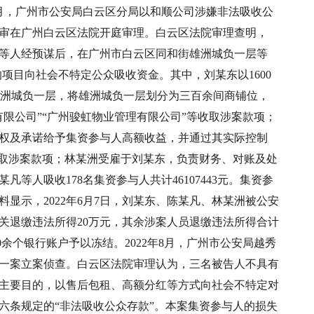
12月，广州市公安局白云区分局以和顺公司涉嫌非法吸收公
案一审在广州白云区法院开庭审理。白云区法院审理查明，
陈某凡等人经预谋后，在广州市白云区同和街雄洲城负一层等
的项目向社会不特定公众吸收资金。其中，刘某东以1600
得雄洲城负一层，将雄洲城负一层划分为三百余间商铺位，
限公司”“广州骏虹物业管理有限公司”等收取涉案款项；
权及承诺给予集资参与人高额收益，并通过其实际控制
收取涉案款项；林某洲受雇于刘某东，负责财务、对账及处
等人吸收178名集资参与人共计46107443元。集资参
材料显示，2022年6月7日，刘某东、陈某凡、林某洲被公安
关退缴违法所得20万元，其余涉案人员退缴违法所得合计
40余个银行账户予以冻结。2022年8月，广州市公安局越秀
一案立案侦查。白云区法院审理认为，三名被告人不具有
主要目的，以售后包租、高额分红等方式向社会不特定对
六条规定的“非法吸收公众存款”。本案集资参与人的损失