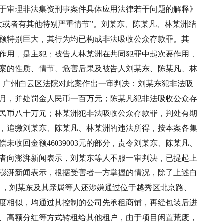
法院关于审理非法集资刑事案件具体应用法律若干问题的解释》
大或者有其他特别严重情节”。刘某东、陈某凡、林某洲结
额特别巨大，其行为均已构成非法吸收公众存款罪。其
作用，是主犯；被告人林某洲在共同犯罪中起次要作用，
案的性质、情节、危害后果及被告人刘某东、陈某凡、林
月，广州白云区法院对此案作出一审判决：刘某东犯非法吸
月，并处罚金人民币一百万元；陈某凡犯非法吸收公众存
民币八十万元；林某洲犯非法吸收公众存款罪，判处有期
，追缴刘某东、陈某凡、林某洲的违法所得，按本案各集
未收回金额46039003元的部分，责令刘某东、陈某凡、
者向澎湃新闻表示，刘某东等人不服一审判决，已提起上
澎湃新闻表示，根据受害者一方掌握的情况，除了上述白
项目，刘某东及其亲属等人还涉嫌通过位于越秀区北京路、
度相似，均通过其控制的公司先承租商铺，再经包装后进
、高额分红等方式转租给其他租户，由于项目闲置荒废，