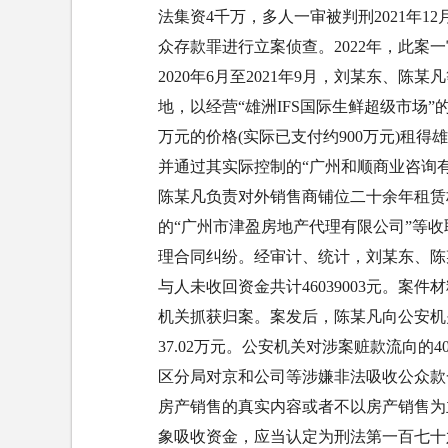
法集资4千万，多人一审被判刑2021年
众存款罪进行立案侦查。2022年，此
2020年6月至2021年9月，刘某东、
地，以经营“雄洲IFS国际生鲜超级市场”
万元的价格(实际已支付约900万元)租
并通过其实际控制的“广州和顺商业咨询有
陈某凡负责对外销售商铺位二十余年租赁
的“广州市津盈房地产代理有限公司”等
理合同纠纷。经审计、统计，刘某东、陈某凡
与人未收回资金共计46039003元。案件
机关抓获归案。案发后，陈某凡向公安机
37.02万元。公安机关对涉案赃款流向的
区分局对京和公司等涉嫌非法吸收公众款
房产销售的真实内容或者不以房产销售为
象吸收资金，应当认定为刑法第一百七十