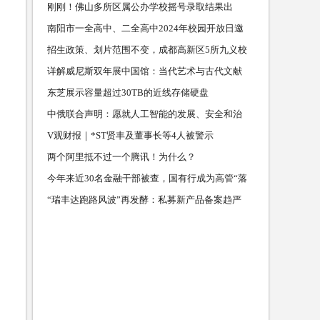
刚刚！佛山多所区属公办学校摇号录取结果出
炉，查询通道→
南阳市一全高中、二全高中2024年校园开放日邀
请您
招生政策、划片范围不变，成都高新区5所九义校
更名，纳入
详解威尼斯双年展中国馆：当代艺术与古代文献
互动
东芝展示容量超过30TB的近线存储硬盘
中俄联合声明：愿就人工智能的发展、安全和治
理加强交流
V观财报｜*ST贤丰及董事长等4人被警示
两个阿里抵不过一个腾讯！为什么？
今年来近30名金融干部被查，国有行成为高管“落
马坡”
“瑞丰达跑路风波”再发酵：私募新产品备案趋严
伪量化机