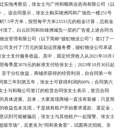
，经过实地考察后，张女士与广州和顺商业咨询有限公司（以
》。该合同显示，张女士购买雄洲同和广场负一楼251号
7.5平方米，按照每平方米23333元的租金计算，总租金
性付清了。白云区同和街雄洲城负一层的广告签上述合同当
物业管理有限公司（以下简称“骏虹物业公司”）签订了一
公司支付了7万元的策划运营服务费，骏虹物业公司承诺
女士支付服务收益。其中，固定经营收入从2021年10月1
照每季度3076元的标准支付给张女士；2023年10月30日起
元支付。至于分红收益，商铺所获得的经营利润，自合同第一年
同第三年到第五年，张女士可获得利润的60%；合同第六
张女士与和顺公司签订的租赁合同张女士表示，签完合同
的具体进展。后来，大家发现商铺一直没有装修，只是简
的收益也未兑现，于是就有租户开始要求退款、退定金，
月，意识到可能被骗后，张女士与其他租户一起报警。张女士
鲜超级市场”，后更名为“同和美食荟”，试图再次招租。非