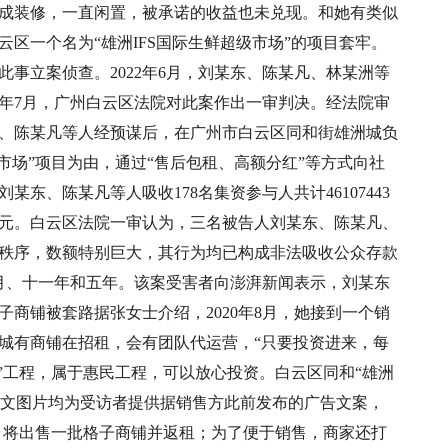
成装修，一直闲置，被承诺的收益也未兑现。和她有类似
区一个名为“雄洲IFS国际生鲜超级市场”的项目套牢。
对此事立案侦查。2022年6月，刘某东、陈某凡、林某洲等
3年7月，广州白云区法院对此案作出一审判决。经法院审
刘某东、陈某凡等人经预谋后，在广州市白云区同和街雄洲城负
级市场”项目为由，通过“售后包租、高额分红”等方式向社
东、陈某凡等人吸收178名集资参与人共计46107443
003元。白云区法院一审认为，三名被告人刘某东、陈某凡、
秩序，数额特别巨大，其行为均已构成非法吸收公众存款
月、十一年和五年。该案受害者向澎湃新闻表示，刘某东
商铺被套路据张女士介绍，2020年8月，她接到一个销
城有商铺在招租，会有团队代运营，“只要投资进来，每
”工程，属于惠民工程，可以放心投资。白云区同和“雄洲
 本文图片均为受访者提供据销售方此前发布的广告文案，
”，将出售一批格子商铺并返租；为了便于销售，商家还打