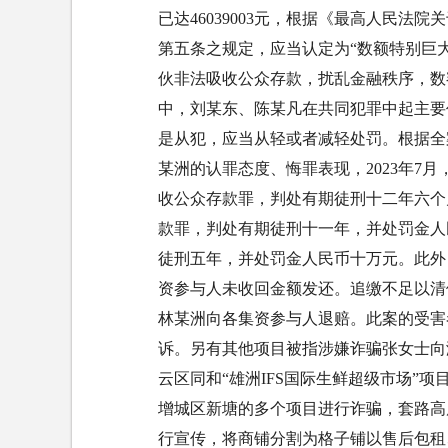
已达46039003元，根据《最高人民
第五条之规定，应当认定为“数额特别巨
伙非法吸收公众存款，扰乱金融秩序，数
中，刘某东、陈某凡在共同犯罪中起主要
是从犯，应当从轻或者减轻处罚。根据全
某洲的认罪态度、悔罪表现，2023年7
收公众存款罪，判处有期徒刑十二年六个
款罪，判处有期徒刑十一年，并处罚金人
徒刑五年，并处罚金人民币十万元。此外
资参与人未收回金额发还。追缴不足以清偿
林某洲向各集资参与人退赔。此案的受害
诉。另有其他项目被指涉嫌诈骗张女士向
云区同和“雄洲IFS国际生鲜超级市场”
增城区新塘的多个项目进行诈骗，套路高
行宣传，将商铺分割为格子铺以售后包租