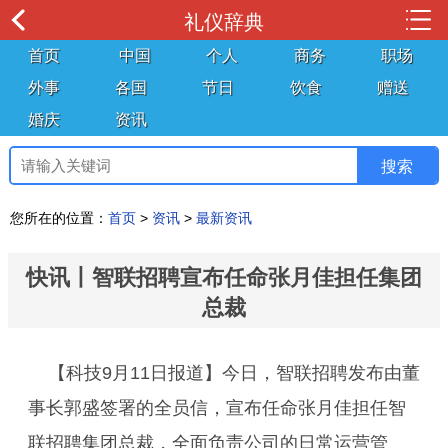
礼仪辞典
首页
中国
个人
商务
职场
外事
各国
节日
饮食
赠送
婚庆
资讯
您所在的位置：
首页
>
资讯
>
最新资讯
快讯丨智联招聘宣布任命张月佳担任集团
总裁
【科技9月11日报道】今日，智联招聘发布由董
事长郭盛签署的全员信，宣布任命张月佳担任智
联招聘集团总裁，全面负责公司的日常运营管