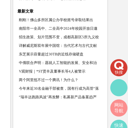
最新文章
刚刚！佛山多所区属公办学校摇号录取结果出
炉，查询通道→
南阳市一全高中、二全高中2024年校园开放日邀
请您
招生政策、划片范围不变，成都高新区5所九义校
更名，纳入
详解威尼斯双年展中国馆：当代艺术与古代文献
互动
东芝展示容量超过30TB的近线存储硬盘
中俄联合声明：愿就人工智能的发展、安全和治
理加强交流
V观财报｜*ST贤丰及董事长等4人被警示
快搜
两个阿里抵不过一个腾讯！为什么？
今年来近30名金融干部被查，国有行成为高管“落
马坡”
“瑞丰达跑路风波”再发酵：私募新产品备案趋严
网站
伪量化机
导航
快速