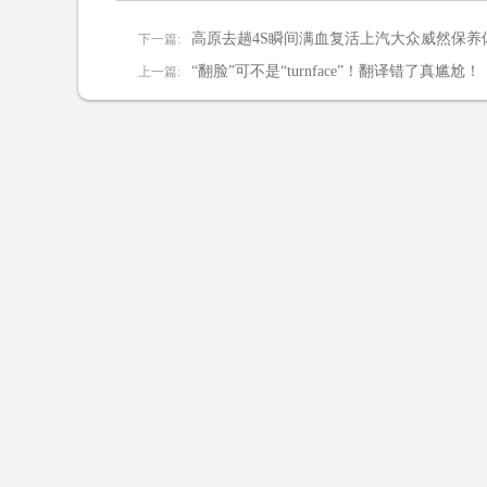
高原去趟4S瞬间满血复活上汽大众威然保养
下一篇:
“翻脸”可不是“turnface”！翻译错了真尴尬！
上一篇: