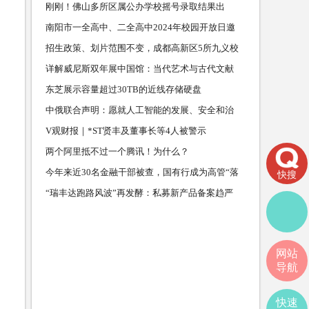
刚刚！佛山多所区属公办学校摇号录取结果出
炉，查询通道→
南阳市一全高中、二全高中2024年校园开放日邀
请您
招生政策、划片范围不变，成都高新区5所九义校
更名，纳入
详解威尼斯双年展中国馆：当代艺术与古代文献
互动
东芝展示容量超过30TB的近线存储硬盘
中俄联合声明：愿就人工智能的发展、安全和治
理加强交流
V观财报｜*ST贤丰及董事长等4人被警示
两个阿里抵不过一个腾讯！为什么？
今年来近30名金融干部被查，国有行成为高管“落
快搜
马坡”
“瑞丰达跑路风波”再发酵：私募新产品备案趋严
伪量化机
网站
导航
快速