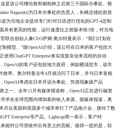
处，这是该公司继伦敦和都柏林之后第三个国际办事处。根
dao Nagasaki)为日本办事处的负责人，长崎忠雄此前曾
I承诺为当地企业提供专门针对日语进行优化的GPT-4定制
面具有更高的性能，运行速度比之前版本快3倍，对当地
行官联合创始人兼CEO萨姆·奥尔特曼表示：“我们计划在
制模型。”据OpenAI介绍，该公司在日本的客户包括大
hatGPT Enterprise来实现复杂业务流程的自动
OpenAI的客户还包括地方政府，例如横须贺市，该市
高工作效率。奥尔特曼去年4月就访问了日本，并与日本首相
OpenAI考虑在日本开设办事处。凭借现象级产品
独角兽之一。去年12月有媒体报道称，OpenAI正在进行融资
AI正寻求在全球范围内增加新的收入来源。据媒体报道，奥
ghtcap本月在美国和英国多个城市举行了产品推介会，接待了数
 Enterprise等产品。Lightcap周一表示，客户对
场未来能对公司营收作出有意义的贡献。值得一提的是，软