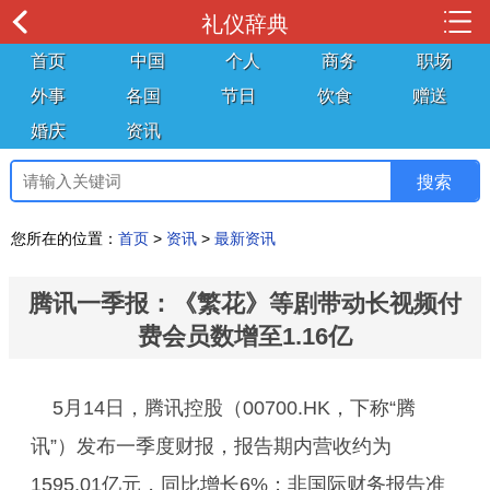
礼仪辞典
首页
中国
个人
商务
职场
外事
各国
节日
饮食
赠送
婚庆
资讯
您所在的位置：
首页
>
资讯
>
最新资讯
腾讯一季报：《繁花》等剧带动长视频付
费会员数增至1.16亿
5月14日，腾讯控股（00700.HK，下称“腾
讯”）发布一季度财报，报告期内营收约为
1595.01亿元，同比增长6%；非国际财务报告准