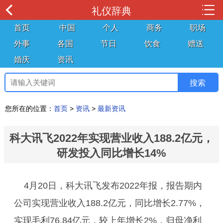
礼仪辞典
首页
中国
个人
商务
职场
外事
各国
节日
饮食
赠送
婚庆
资讯
您所在的位置：
首页
>
资讯
>
最新资讯
科大讯飞2022年实现营业收入188.2亿元，
研发投入同比增长14%
4月20日，科大讯飞发布2022年报，报告期内
公司实现营业收入188.2亿元，同比增长2.77%，
实现毛利76.84亿元，较上年增长2%，归母净利