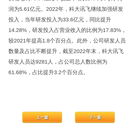
润为5.61亿元。2022年，科大讯飞继续加强研发
投入，当年研发投入为33.6亿元，同比提升
14.28%，研发投入占营业收入的比例为17.83%，
较2021年提高1.8个百分点。此外，公司研发人员
数量及占比不断提升，截至2022年末，科大讯飞
研发人员达9281人，占公司总人数比例为
61.68%，占比提升3.2个百分点。
上一篇
下一篇