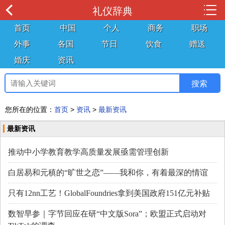
礼仪辞典
首页
中国
个人
商务
职场
外事
各国
节日
饮食
赠送
婚庆
资讯
您所在的位置：
首页
>
资讯
>
最新资讯
最新资讯
推动中小学教育教学高质量发展亟需管理创新
白居易和元稹的“旷世之恋”——我和你，有着最深的情谊
只有12nn工艺！GlobalFoundries拿到美国政府151亿元补贴
数智早参｜字节回应在研“中文版Sora”；欧盟正式启动对