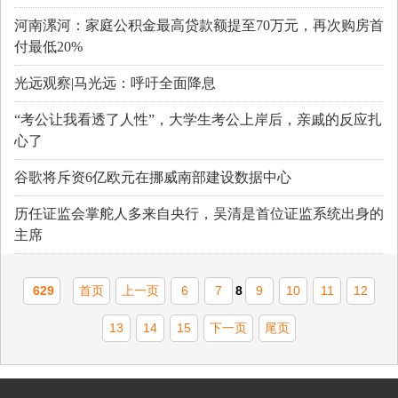
河南漯河：家庭公积金最高贷款额提至70万元，再次购房首
付最低20%
光远观察|马光远：呼吁全面降息
“考公让我看透了人性”，大学生考公上岸后，亲戚的反应扎
心了
谷歌将斥资6亿欧元在挪威南部建设数据中心
历任证监会掌舵人多来自央行，吴清是首位证监系统出身的
主席
629
首页
上一页
6
7
8
9
10
11
12
13
14
15
下一页
尾页