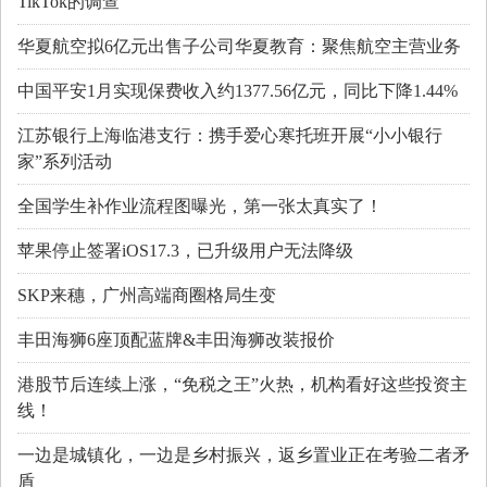
TikTok的调查
华夏航空拟6亿元出售子公司华夏教育：聚焦航空主营业务
中国平安1月实现保费收入约1377.56亿元，同比下降1.44%
江苏银行上海临港支行：携手爱心寒托班开展“小小银行
家”系列活动
全国学生补作业流程图曝光，第一张太真实了！
苹果停止签署iOS17.3，已升级用户无法降级
SKP来穗，广州高端商圈格局生变
丰田海狮6座顶配蓝牌&丰田海狮改装报价
港股节后连续上涨，“免税之王”火热，机构看好这些投资主
线！
一边是城镇化，一边是乡村振兴，返乡置业正在考验二者矛
盾