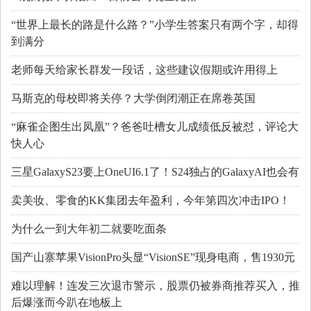
“世界上最长的路是什么路？”小学生答案只有两个字，却得
到满分
老师每天给家长群发一段话，这些建议假期或许用得上
马斯克的母校即将关停？大学倒闭潮正在席卷英国
“麻雀企图生出凤凰”？爸爸吐槽女儿成绩低反被怼，评论大
快人心
三星GalaxyS23要上OneUI6.1了！S24独占的GalaxyAI也会有
卖美妆、零食的KK集团去年盈利，今年第四次冲击IPO！
为什么一到大年初二就要吃面条
国产山寨苹果VisionPro头显“VisionSE”现身电商，售1930元
难以理解！连发三次退市警示，股票仍被券商推荐买入，推
后爆涨而今趴在地板上