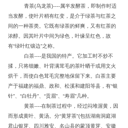
青茶(乌龙茶)----属半发酵茶，即制作时适
当发酵，使叶片稍有红变，是介于绿茶与红茶之
间的一种茶类。它既有绿茶的鲜爽，又有红茶的
浓醇。因其叶片中间为绿色，叶缘呈红色，故
有“绿叶红镶边”之称。
白茶----是我国的特产。它加工时不炒不
揉，只将细嫩、叶背满茸毛的茶叶晒干或用文火
烘干，而使白色茸毛完整地保留下来。白茶主要
产于福建的福鼎、政和、松溪和建阳等县，有“银
针”、“白牡丹”、“贡眉”、“寿眉”几种。
黄茶----在制茶过程中，经过闷堆渥黄，因
而形成黄叶、黄汤。分“黄芽茶”(包括湖南洞庭湖
君山银芽、四川雅安、名山县的蒙顶黄芽、安徽