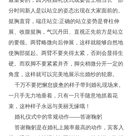
最重要的，因为在婚礼仪式或宴会上相当长一部
分时间新人是以站立的姿态出现在大家面前的。
挺胸直背，端庄站立:正确的站立姿势是脊柱伸
展、收腹挺胸，气沉丹田、直视正先前方是站立
的要领。两臂略微向后伸展，这样就能够自然地
使胸部挺起。两臂不要夹得太紧，否则会显得生
硬。而双脚不要紧紧并齐，脚尖稍微分开一定的
角度，这样就可以完美地展示出婚纱的轮廓。
千万不要把懈怠疲惫的样子带到婚礼现场来。
一只手无力地垂着，只有一只手随意地抓着花
束，这种样子永远与美丽无缘哦！
婚礼仪式中的常规动作——答谢鞠躬
答谢鞠躬是在婚礼上频率最高的动作，宾客入