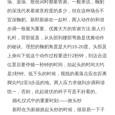
场、退场、致祝词时都要答谢。一般来说，鞠躬
的深浅代表着谢意程度的多少，但在这种场合不
宜深鞠躬。新郎新娘在一起时，两人动作的和谐
步调一致最为重要。优雅大方的答谢方法:新人行
礼时，背部挺直，从头部到腰部弯曲是优雅动作
的秘诀。理想的鞠躬角度是大约15-20度。头部及
上身向下低这个动作过程要进行2秒钟，到达合适
位置后要停顿一秒钟的时间，抬起头的时间大约
是2秒钟。低下头的时候，视线的着落点应在距离
脚尖约2至3步远的地。两人应力求做到步调和谐
统一，否则，此起彼伏的样子可是不好看的。
婚礼仪式中的重要时刻——掀头纱
新郎在为新娘掀起头纱的时候，很容易一下子