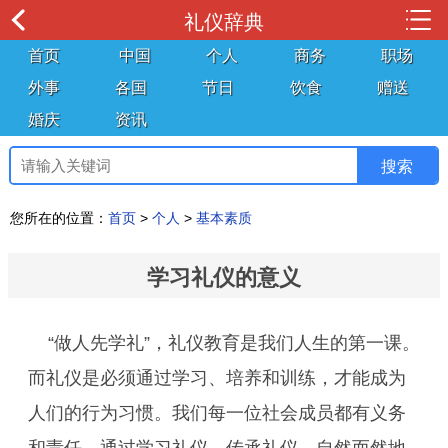
礼仪辞典
首页
中国
个人
商务
职场
外事
各国
节日
饮食
赠送
婚庆
资讯
您所在的位置：
首页
>
个人
>
基本素质
学习礼仪的意义
“做人先学礼”，礼仪教育是我们人生的第一课。
而礼仪是必须通过学习、培养和训练，才能成为
人们的行为习惯。我们每一位社会成员都有义务