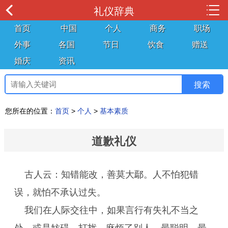
礼仪辞典
首页
中国
个人
商务
职场
外事
各国
节日
饮食
赠送
婚庆
资讯
您所在的位置：
首页
>
个人
>
基本素质
道歉礼仪
古人云：知错能改，善莫大鄢。人不怕犯错
误，就怕不承认过失。
我们在人际交往中，如果言行有失礼不当之