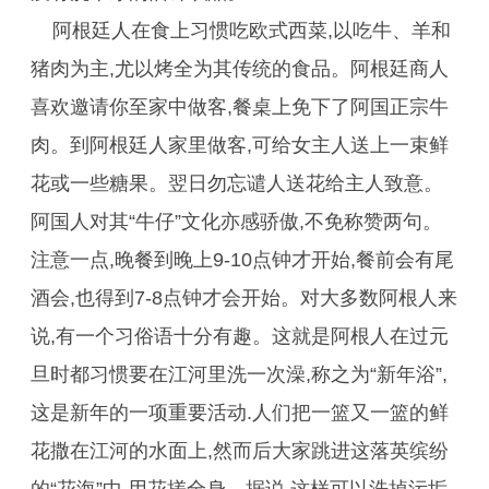
阿根廷人在食上习惯吃欧式西菜,以吃牛、羊和
猪肉为主,尤以烤全为其传统的食品。阿根廷商人
喜欢邀请你至家中做客,餐桌上免下了阿国正宗牛
肉。到阿根廷人家里做客,可给女主人送上一束鲜
花或一些糖果。翌日勿忘谴人送花给主人致意。
阿国人对其“牛仔”文化亦感骄傲,不免称赞两句。
注意一点,晚餐到晚上9-10点钟才开始,餐前会有尾
酒会,也得到7-8点钟才会开始。对大多数阿根人来
说,有一个习俗语十分有趣。这就是阿根人在过元
旦时都习惯要在江河里洗一次澡,称之为“新年浴”,
这是新年的一项重要活动.人们把一篮又一篮的鲜
花撒在江河的水面上,然而后大家跳进这落英缤纷