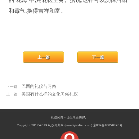
的“花海”中,用花搓全身。据说,这样可以洗掉污垢
和霉气,换得吉祥和富。
上一篇
下一篇
巴西的礼仪与习俗
下一篇:
美国有什么样的文化习俗礼仪
上一篇:
礼仪词典－让生活更美好。
Copyright 2017-2019 礼仪词典网 (www.liyicidian.com) 京ICP备18059478号