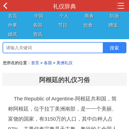
礼仪辞典
首页
中国
个人
商务
职场
外事
各国
节日
饮食
赠送
婚庆
资讯
您所在的位置：
首页
>
各国
>
美洲礼仪
阿根廷的礼仪习俗
The Republic of Argentine-阿根廷共和国，简
称阿根廷，位于拉丁美洲南部，是一一个美丽、
富饶的国家，有3150万的人口，其中白种人占