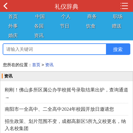
礼仪辞典
首页
中国
个人
商务
职场
外事
各国
节日
饮食
赠送
婚庆
资讯
您所在的位置：
首页
>
资讯
资讯
刚刚！佛山多所区属公办学校摇号录取结果出炉，查询通道
→
南阳市一全高中、二全高中2024年校园开放日邀请您
招生政策、划片范围不变，成都高新区5所九义校更名，纳
入名校集团