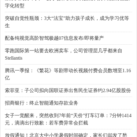
字化转型
突破自觉性瓶颈：3大“法宝”助力孩子成长，成为学习优等
生
配备纯视觉高阶智驾极越07信息发布/即将量产
零跑国际第一站要去欧洲卖车，公司管理层几乎都来自
Stellantis
腾讯一季报：《繁花》等剧带动长视频付费会员数增至1.16
亿
索菲亚：子公司拟向国联证券出售民生证券约2.94亿股股份
招商银行：终止智能通知存款业务
女子一觉醒来，突然收到7年前“天价”打车订单：7分钟1414
元，滴滴出行致歉：若车费异常会拦截
放假通知！北京大中小学暑假时间确定，家长们却发了愁