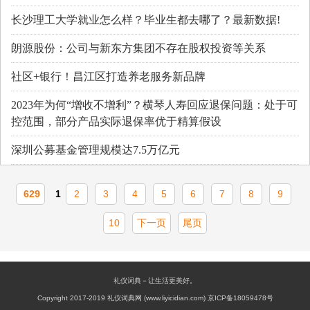
长沙理工大学就业怎么样？毕业生都去哪了？最新数据!
朗源股份：公司与新东方集团不存在股权投资等关系
社区+银行！昌江区打造养老服务新品牌
2023年为何“增收不增利”？横琴人寿回应退保问题：处于可
控范围，部分产品实际退保率优于精算假设
深圳公募基金管理规模达7.5万亿元
629
1
2
3
4
5
6
7
8
9
10
下一页
尾页
礼仪词典－让生活更美好。
Copyright 2017-2019 礼仪词典网 (www.liyicidian.com) 京ICP备18059478号