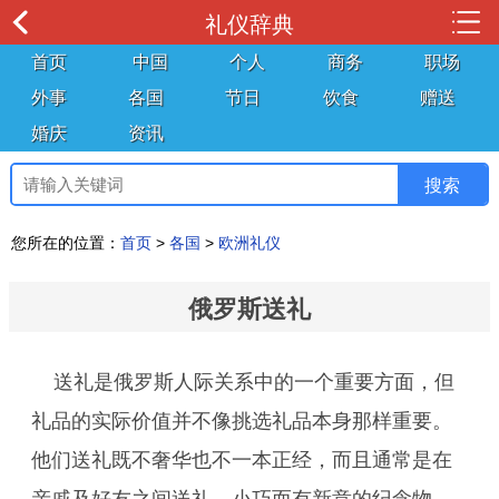
礼仪辞典
首页
中国
个人
商务
职场
外事
各国
节日
饮食
赠送
婚庆
资讯
您所在的位置：
首页
>
各国
>
欧洲礼仪
俄罗斯送礼
送礼是俄罗斯人际关系中的一个重要方面，但
礼品的实际价值并不像挑选礼品本身那样重要。
他们送礼既不奢华也不一本正经，而且通常是在