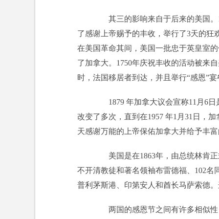
其三的影响来自于后来的美国。16
了感谢上帝赐予的丰收，举行了3天的狂
在美国革命其间，美国一批忠于英皇室的
了加拿大。1750年庆祝丰收的活动被来自美
时，法国移居者到达，并且举行“感恩”
1879 年加拿大议会宣称11月6
改变了多次，直到在1957 年1月31
天感谢万能的上帝保佑加拿大并给予丰富
美国是在1863年，由总统林肯正
不开清教徒和著名领袖布雷德福、102名
普利茅斯港、印第安人和酋长马萨索德。
两国的感恩节之间有许多相似性，譬如