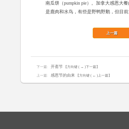
南瓜饼（pumpkin pie）。加拿大
是鹿肉和水鸟，有些是野鸭野鹅，但目前
上一篇
开斋节
下一篇:
【方向键 ( → )下一篇】
感恩节的由来
上一篇:
【方向键 ( ← )上一篇】