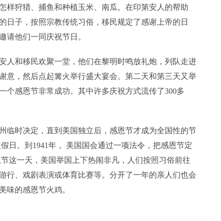
怎样狩猎、捕鱼和种植玉米、南瓜。在印第安人的帮助
的日子，按照宗教传统习俗，移民规定了感谢上帝的日
邀请他们一同庆祝节日。
人和移民欢聚一堂，他们在黎明时鸣放礼炮，列队走进
谢意，然后点起篝火举行盛大宴会。第二天和第三天又举
一个感恩节非常成功。其中许多庆祝方式流传了300多
临时决定，直到美国独立后，感恩节才成为全国性的节
定假日。到1941年， 美国国会通过一项法令，把感恩节定
恩节这一天，美国举国上下热闹非凡，人们按照习俗前往
游行、戏剧表演或体育比赛等。分开了一年的亲人们也会
美味的感恩节火鸡。