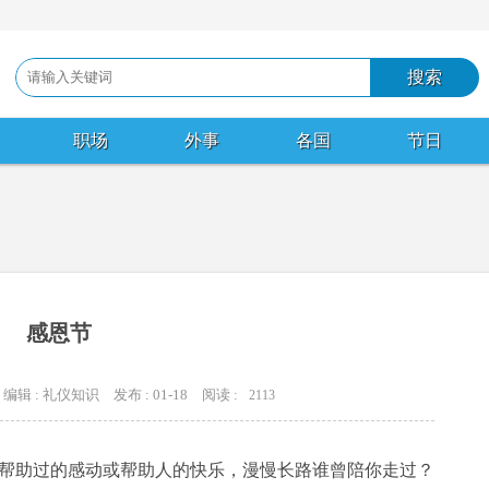
职场
外事
各国
节日
感恩节
编辑 : 礼仪知识
发布 : 01-18
阅读 :
2113
帮助过的感动或帮助人的快乐，漫慢长路谁曾陪你走过？