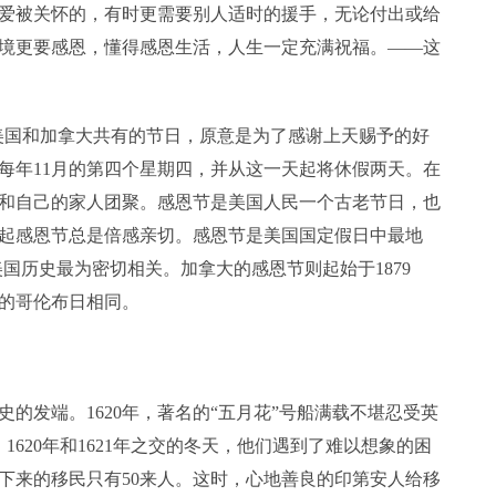
爱被关怀的，有时更需要别人适时的援手，无论付出或给
境更要感恩，懂得感恩生活，人生一定充满祝福。——这
ay，是美国和加拿大共有的节日，原意是为了感谢上天赐予的好
在每年11月的第四个星期四，并从这一天起将休假两天。在
和自己的家人团聚。感恩节是美国人民一个古老节日，也
起感恩节总是倍感亲切。感恩节是美国国定假日中最地
早期美国历史最为密切相关。加拿大的感恩节则起始于1879
国的哥伦布日相同。
的发端。1620年，著名的“五月花”号船满载不堪忍受英
1620年和1621年之交的冬天，他们遇到了难以想象的困
下来的移民只有50来人。这时，心地善良的印第安人给移