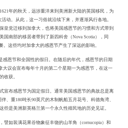
21年的秋天，远涉重洋来到美洲新大陆的英国移民，为
欢活动。从此，这一习俗就沿续下来，并逐渐风行各地。
保皇党迁移到加拿大，也将美国感恩节的习惯和方式带到
国南部的移居者带到了新四科舍（Nova Scotia），同
宴餐。这些均对加拿大的感恩节产生了深远的影响。
日是感恩节和全国性的假日。在随后的年代，感恩节的日期
日，加拿大议会宣布每年十月的第二个星期一为感恩节，在这一
的收获。
式宣布感恩节为国定假日。通常美国感恩节的典故总是离
同伴、重180吨长90英尺的木制帆船五月花号、科德角湾、
这些是美洲新英格兰第一个永久性殖民地的历史见证。
装满花果谷物象征丰饶的山羊角（cornucopia）和