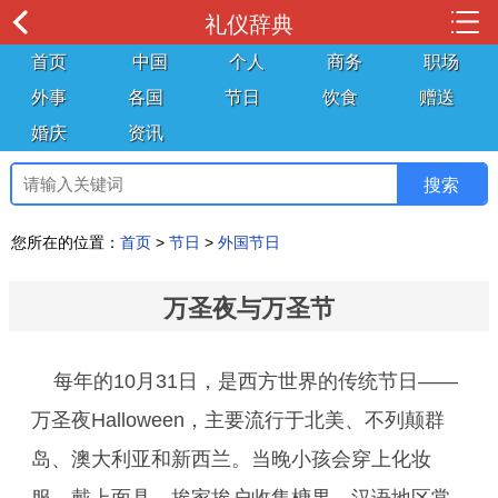
礼仪辞典
首页
中国
个人
商务
职场
外事
各国
节日
饮食
赠送
婚庆
资讯
您所在的位置：
首页
>
节日
>
外国节日
万圣夜与万圣节
每年的10月31日，是西方世界的传统节日——
万圣夜Halloween，主要流行于北美、不列颠群
岛、澳大利亚和新西兰。当晚小孩会穿上化妆