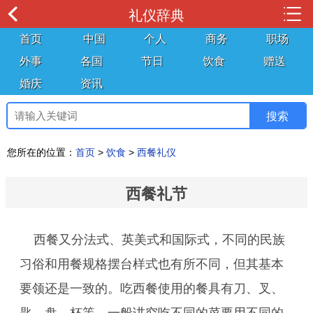
礼仪辞典
首页
中国
个人
商务
职场
外事
各国
节日
饮食
赠送
婚庆
资讯
您所在的位置：
首页
>
饮食
>
西餐礼仪
西餐礼节
西餐又分法式、英美式和国际式，不同的民族
习俗和用餐规格摆台样式也有所不同，但其基本
要领还是一致的。吃西餐使用的餐具有刀、叉、