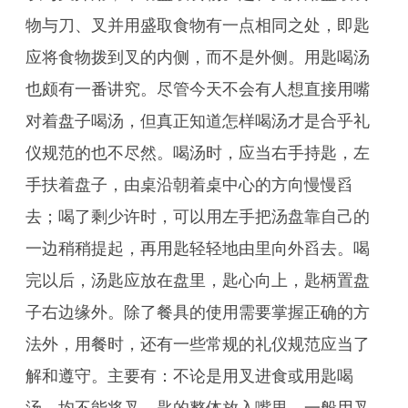
物与刀、叉并用盛取食物有一点相同之处，即匙
应将食物拨到叉的内侧，而不是外侧。用匙喝汤
也颇有一番讲究。尽管今天不会有人想直接用嘴
对着盘子喝汤，但真正知道怎样喝汤才是合乎礼
仪规范的也不尽然。喝汤时，应当右手持匙，左
手扶着盘子，由桌沿朝着桌中心的方向慢慢舀
去；喝了剩少许时，可以用左手把汤盘靠自己的
一边稍稍提起，再用匙轻轻地由里向外舀去。喝
完以后，汤匙应放在盘里，匙心向上，匙柄置盘
子右边缘外。除了餐具的使用需要掌握正确的方
法外，用餐时，还有一些常规的礼仪规范应当了
解和遵守。主要有：不论是用叉进食或用匙喝