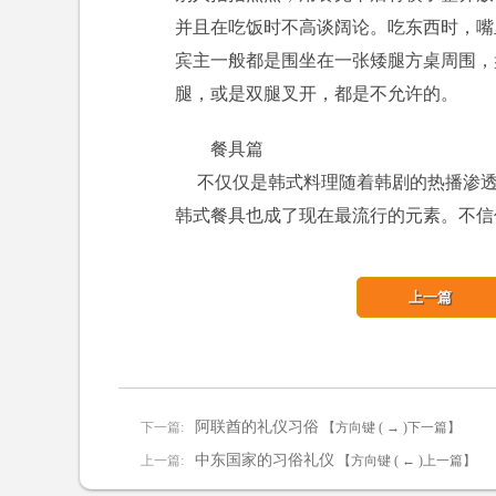
并且在吃饭时不高谈阔论。吃东西时，嘴
宾主一般都是围坐在一张矮腿方桌周围，
腿，或是双腿叉开，都是不允许的。
餐具篇
不仅仅是韩式料理随着韩剧的热播渗透
韩式餐具也成了现在最流行的元素。不信
上一篇
阿联酋的礼仪习俗
下一篇:
【方向键 ( → )下一篇】
中东国家的习俗礼仪
上一篇:
【方向键 ( ← )上一篇】