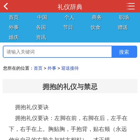
礼仪辞典
首页
中国
个人
商务
职场
外事
各国
节日
饮食
赠送
婚庆
资讯
您所在的位置：
首页
>
外事
>
迎送接待
拥抱的礼仪与禁忌
拥抱礼仪要诀
拥抱礼仪要诀：左脚在前，右脚在后，左手在
下，右手在上。胸贴胸，手抱背，贴右颊（永远