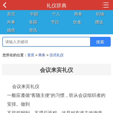
礼仪辞典
首页
中国
个人
商务
职场
外事
各国
节日
饮食
赠送
婚庆
资讯
您所在的位置：
首页
>
商务
>
仪式礼仪
会议来宾礼仪
会议来宾礼仪
一般应遵循“客随主便”的习惯，听从会议组织者的
安排。做到