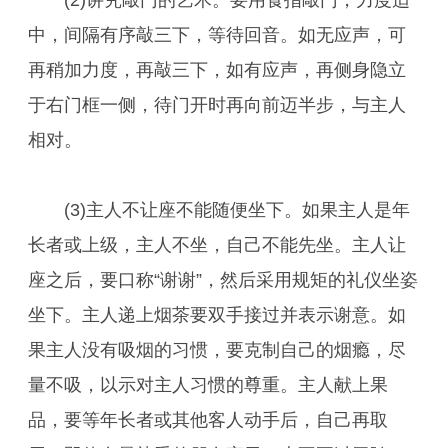
(2)讲究敲门的艺术。要用食指敲门，力度适
中，间隔有序敲三下，等待回音。如无应声，可
再稍加力度，再敲三下，如有应声，再侧身隐立
于右门框一侧，待门开时再向前迈半步，与主人
相对。
(3)主人不让座不能随便坐下。如果主人是年
长者或上级，主人不坐，自己不能先坐。主人让
座之后，要口称“谢谢”，然后采用规矩的礼仪坐姿
坐下。主人递上烟茶要双手接过并表示谢意。如
果主人没有吸烟的习惯，要克制自己的烟瘾，尽
量不吸，以示对主人习惯的尊重。主人献上果
品，要等年长者或其他客人动手后，自己再取