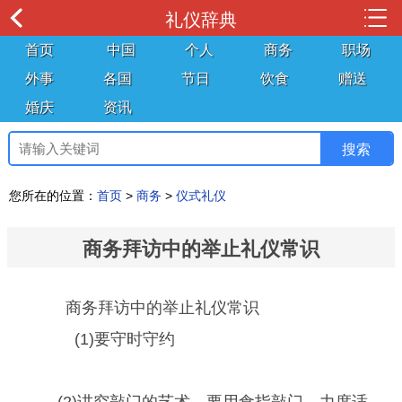
礼仪辞典
首页
中国
个人
商务
职场
外事
各国
节日
饮食
赠送
婚庆
资讯
您所在的位置：
首页
>
商务
>
仪式礼仪
商务拜访中的举止礼仪常识
商务拜访中的举止礼仪常识
(1)要守时守约