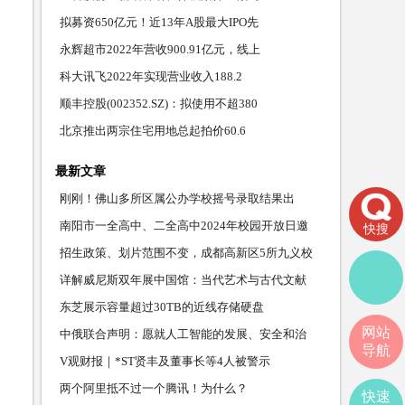
拟募资650亿元！近13年A股最大IPO先
永辉超市2022年营收900.91亿元，线上
科大讯飞2022年实现营业收入188.2
顺丰控股(002352.SZ)：拟使用不超380
北京推出两宗住宅用地总起拍价60.6
最新文章
刚刚！佛山多所区属公办学校摇号录取结果出
炉，查询通道→
南阳市一全高中、二全高中2024年校园开放日邀
快搜
请您
招生政策、划片范围不变，成都高新区5所九义校
更名，纳入
详解威尼斯双年展中国馆：当代艺术与古代文献
互动
东芝展示容量超过30TB的近线存储硬盘
网站
中俄联合声明：愿就人工智能的发展、安全和治
导航
理加强交流
V观财报｜*ST贤丰及董事长等4人被警示
两个阿里抵不过一个腾讯！为什么？
快速