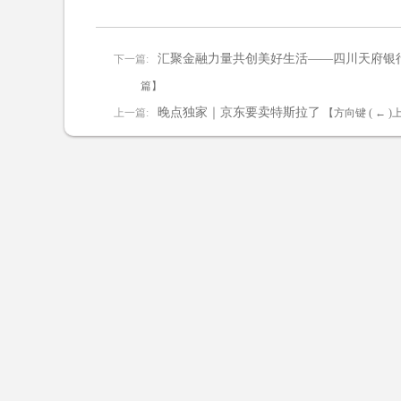
汇聚金融力量共创美好生活——四川天府银行
下一篇:
篇】
晚点独家｜京东要卖特斯拉了
上一篇:
【方向键 ( ← 