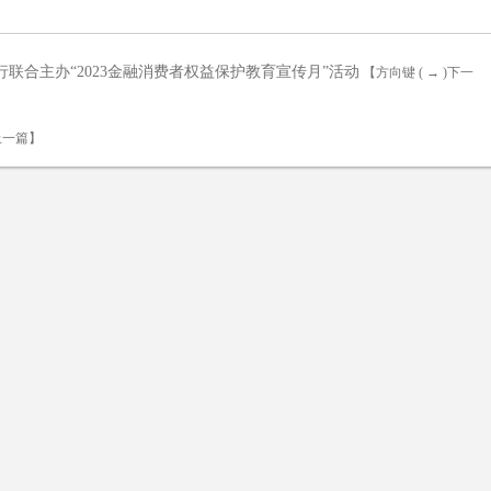
联合主办“2023金融消费者权益保护教育宣传月”活动
【方向键 ( → )下一
)上一篇】