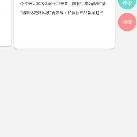
搜索
今年来近30名金融干部被查，国有行成为高管“落
马坡”
“瑞丰达跑路风波”再发酵：私募新产品备案趋严
顶部
伪量化机