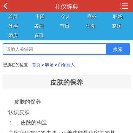
礼仪辞典
首页
中国
个人
商务
职场
外事
各国
节日
饮食
赠送
婚庆
资讯
您所在的位置：
首页
>
职场
>
白领丽人
皮肤的保养
皮肤的保养
认识皮肤
１ ．皮肤的构造