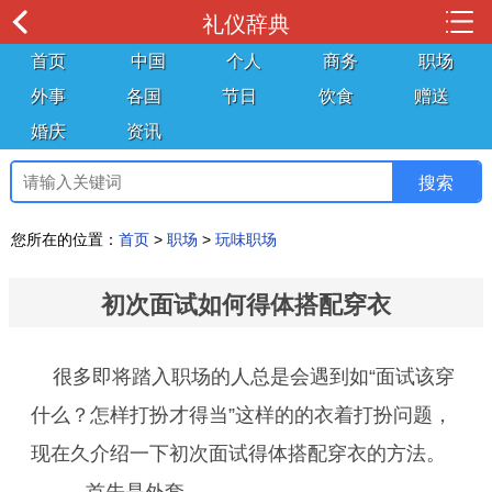
礼仪辞典
首页
中国
个人
商务
职场
外事
各国
节日
饮食
赠送
婚庆
资讯
您所在的位置：
首页
>
职场
>
玩味职场
初次面试如何得体搭配穿衣
很多即将踏入职场的人总是会遇到如“面试该穿
什么？怎样打扮才得当”这样的的衣着打扮问题，
现在久介绍一下初次面试得体搭配穿衣的方法。