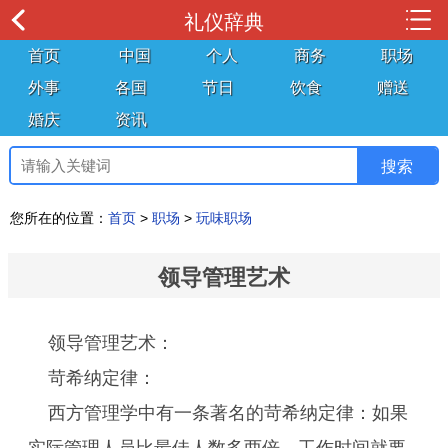
礼仪辞典
首页
中国
个人
商务
职场
外事
各国
节日
饮食
赠送
婚庆
资讯
您所在的位置：
首页
>
职场
>
玩味职场
领导管理艺术
领导管理艺术：
苛希纳定律：
西方管理学中有一条著名的苛希纳定律：如果