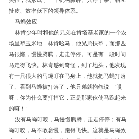
类推，就形成了一个机构臃肿、人浮于事、相互
扯皮、效率低下的领导体系。
马蝇效应：
林肯少年时和他的兄弟在肯塔基老家的一个农
场里犁玉米地，林肯吆马，他兄弟扶犁，而那匹
马很懒，慢慢腾腾，走走停停。可是有一段时间
马走得飞快。林肯感到奇怪，到了地头，他发现
有一只很大的马蝇叮在马身上，他就把马蝇打落
了。看到马蝇被打落了，他兄弟就抱怨说：“哎
呀，你为什么要打掉它，正是那家伙使马跑起来
的嘛！”
没有马蝇叮咬，马慢慢腾腾，走走停停；有马
蝇叮咬，马不敢怠慢，跑得飞快。这就是马蝇效