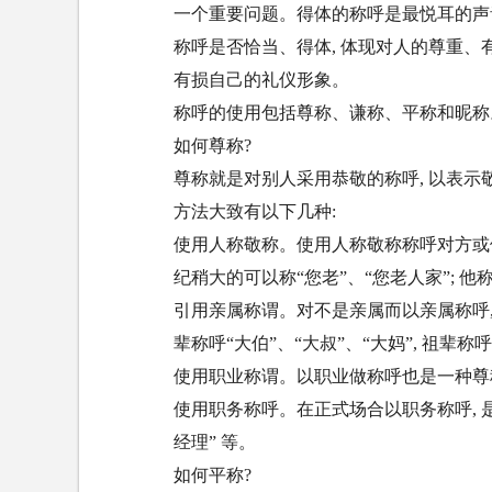
一个重要问题。得体的称呼是最悦耳的声
称呼是否恰当、得体, 体现对人的尊重、有
有损自己的礼仪形象。
称呼的使用包括尊称、谦称、平称和昵称
如何尊称?
尊称就是对别人采用恭敬的称呼, 以表
方法大致有以下几种:
使用人称敬称。使用人称敬称称呼对方或他
纪稍大的可以称“您老”、“您老人家”; 他
引用亲属称谓。对不是亲属而以亲属称呼, 
辈称呼“大伯”、“大叔”、“大妈”, 祖辈称
使用职业称谓。以职业做称呼也是一种尊称,如
使用职务称呼。在正式场合以职务称呼, 是一种尊
经理” 等。
如何平称?