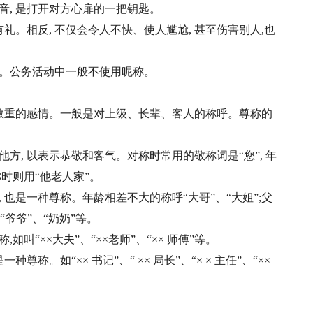
音, 是打开对方心扉的一把钥匙。
礼。相反, 不仅会令人不快、使人尴尬, 甚至伤害别人,也
。公务活动中一般不使用昵称。
示敬重的感情。一般是对上级、长辈、客人的称呼。尊称的
方, 以表示恭敬和客气。对称时常用的敬称词是“您”, 年
称时则用“他老人家”。
也是一种尊称。年龄相差不大的称呼“大哥”、“大姐”;父
呼“爷爷”、“奶奶”等。
叫“××大夫”、“××老师”、“×× 师傅”等。
称。如“×× 书记”、“ ×× 局长”、“× × 主任”、“××