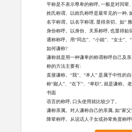
平称是不表示尊卑的称呼, 一般是对同辈
姓氏称谓。以姓氏称呼是最常见的一种, 如“
名字称谓。以名字称谓, 显得亲切。如“ 雅
身份称呼。以身份、关系称呼, 也显得贴切,
通称称呼。用“同志”、“小姐”、“女士”、
如何谦称?
谦称就是用一种谦卑的称谓称呼自己及亲
称的方法主要有:
直接谦称。“我”、“本人” 是属于中性的
称“鄙人”、“在下”、“卑职”, 就是谦称
书面
语言的称呼, 口头使用就比较少了。
谦称亲属。对人谦称自己的亲属, 如“家父”、
降辈称呼。从说话人子女或孙辈角度称呼听话人