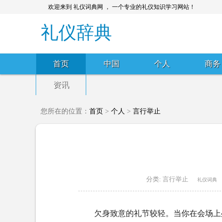
欢迎来到 礼仪词典网 ， 一个专业的礼仪知识学习网站！
礼仪辞典
首页
中国
个人
商务
资讯
您所在的位置：
首页
>
个人
>
言行举止
分类:
言行举止
礼仪词典
欠身致意的礼节较轻。当你在会场上