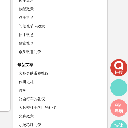
握手致意
鞠躬致意
点头致意
问候礼节－致意
招手致意
致意礼仪
点头致意礼仪
最新文章
快搜
大冬会的观赛礼仪
作揖之礼
微笑
骑自行车的礼仪
网站
人际交往中的目光礼仪
导航
欠身致意
职场称呼礼仪
快速