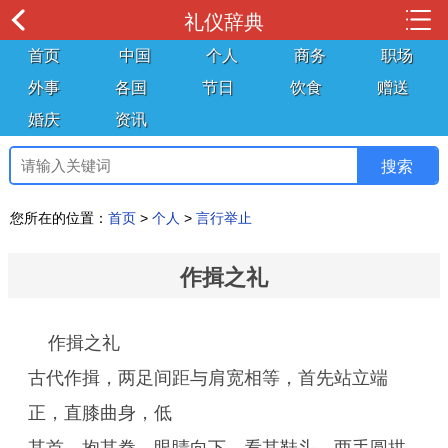
礼仪辞典
首页
中国
个人
商务
职场
外事
各国
节日
饮食
赠送
婚庆
资讯
您所在的位置：
首页
>
个人
>
言行举止
作揖之礼
作揖之礼
古代作揖，两足间距与肩宽相等，首先站立端
正，直膝曲身，低