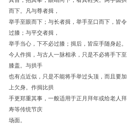
其首，抱其拳，眼睛向下，看其鞋头。两手圆拱
而下。凡与尊者揖，
举手至眼而下；与长者揖，举手至口而下，皆令
过膝；与平交者揖，
举手当心，下不必过膝；揖后，皆应手随身起。
今人作揖，与古人一脉相承，只是不必将手下至
膝盖。与拱手
也有点近似，只是不能将手举过头顶，而且要加
上欠身。作揖比拱
手更郑重其事，一般适用于正月拜年或给老人拜
寿等传统节庆
场面。