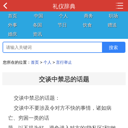
礼仪辞典
首页
中国
个人
商务
职场
外事
各国
节日
饮食
赠送
婚庆
资讯
您所在的位置：
首页
>
个人
>
言行举止
交谈中禁忌的话题
交谈中禁忌的话题：
交谈中不要涉及令对方不快的事情，诸如病
亡、穷困一类的话