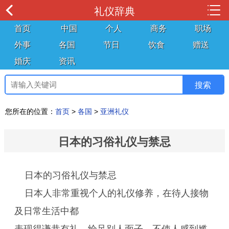
礼仪辞典
首页
中国
个人
商务
职场
外事
各国
节日
饮食
赠送
婚庆
资讯
您所在的位置：
首页
>
各国
>
亚洲礼仪
日本的习俗礼仪与禁忌
日本的习俗礼仪与禁忌
日本人非常重视个人的礼仪修养，在待人接物
及日常生活中都