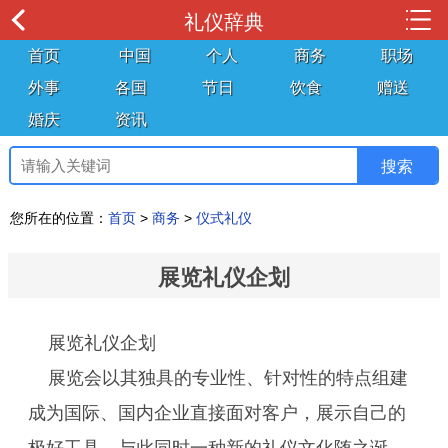
礼仪辞典
首页
中国
个人
商务
职场
外事
各国
节日
饮食
赠送
婚庆
资讯
您所在的位置：
首页
>
商务
>
仪式礼仪
展览礼仪企划
展览礼仪企划
展览会以其独具的专业性、针对性的特点组建
成为国际、国内企业直接面对客户，展示自己的