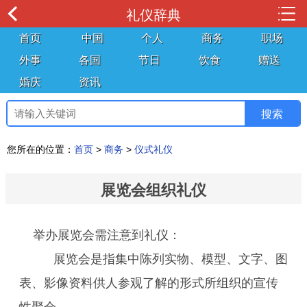
礼仪辞典
首页
中国
个人
商务
职场
外事
各国
节日
饮食
赠送
婚庆
资讯
您所在的位置：
首页
>
商务
>
仪式礼仪
展览会组织礼仪
举办展览会需注意到礼仪：
展览会是指集中陈列实物、模型、文字、图
表、影像资料供人参观了解的形式所组织的宣传