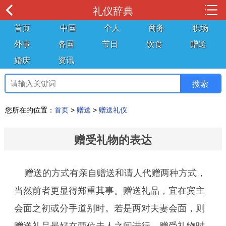
礼仪辞典
首页
中国
个人
商务
职场
外事
各国
节日
饮食
赠送
婚庆
资讯
您所在的位置：
首页
>
赠送
>
赠送礼仪
赠受礼物的表达
赠送的方式有亲自赠送和请人代赠两种方式，
当然前者更显得郑重其事。赠送礼品，宜在宾主
会面之初或分手道别时。若是两对夫妻会面，则