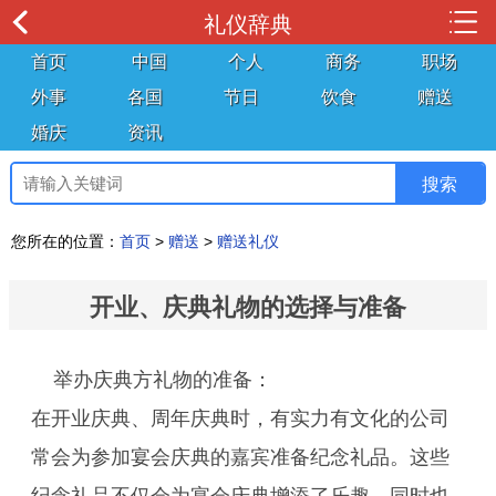
礼仪辞典
首页
中国
个人
商务
职场
外事
各国
节日
饮食
赠送
婚庆
资讯
您所在的位置：
首页
>
赠送
>
赠送礼仪
开业、庆典礼物的选择与准备
举办庆典方礼物的准备：
在开业庆典、周年庆典时，有实力有文化的公司
常会为参加宴会庆典的嘉宾准备纪念礼品。这些