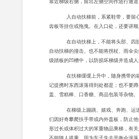
靠近梯级右侧，留出左侧空间作急行通道
入自动扶梯前，系紧鞋带，要留心
齿板等挂住或拖曳。在入口处，还要讲顺
在自动扶梯上，不能将头部、四肢
自动扶梯的撞击。也不能将拐杖、雨伞尖
级踏板的凹槽中，以防损坏梯级并造成人
在扶梯缓缓上升中，随身携带的箱
记提携时东西滚落得到处都是；也不要蹲
盖、雪糕棒、口香糖、商品包装等杂物。
在梯级上蹦跳、嬉戏、奔跑、运送
们因好奇攀爬扶手带或内外盖板，防止他
形过长或体积过大的笨重物品乘梯，有关
不能随人搭乘。因为车子失去平衡会滚落