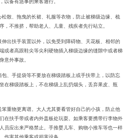
，以备有急事的乘客通行。
松散、拖曳的长裙、礼服等衣物，防止被梯级边缘、梳
序，不推挤，帮助老人、儿童、残疾者先行站立。
伸出扶手装置以外，以免受到障碍物、天花板、相邻的
端或者高跟鞋尖等尖利硬物插入梯级边缘的缝隙中或者梯
身意外事故。
包、手提袋等不要放在梯级踏板上或手扶带上，以防忘
坐在梯级踏板上，不在梯级上乱扔烟头，丢弃果皮、瓶
笨重物更离谱。大人尤其要看管好自己的小孩，防止他
们在扶手带或者内外盖板处玩耍。如乘客要携带行李物外
人员应出来严格禁止。手推婴儿车、购物小推车等也一样
，伤害其他乘客或损害设备。